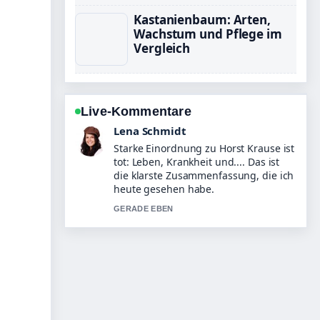
Kastanienbaum: Arten,
Wachstum und Pflege im
Vergleich
Live-Kommentare
Felix Meyer
Verfolge Joyce Ilg: Alter, Freund,
Kinder, Buch und... genau – schaetze
den ausgewogenen Ton hier.
3 MIN ZUVOR