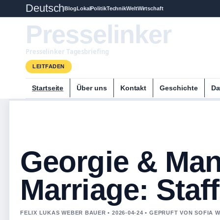
Deutsch
Blog
Lokal
Politik
Technik
Welt
Wirtschaft
Presselinker
Presselinker Tagesbriefing
LEITFADEN
Startseite
Über uns
Kontakt
Geschichte
Da
Georgie & Man
Marriage: Staf
FELIX LUKAS WEBER BAUER • 2026-04-24 • GEPRUFT VON SOFIA