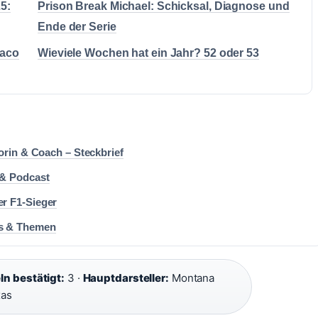
5:
Prison Break Michael: Schicksal, Diagnose und
Ende der Serie
naco
Wieviele Wochen hat ein Jahr? 52 oder 53
orin & Coach – Steckbrief
 & Podcast
r F1-Sieger
ws & Themen
ln bestätigt:
3 ·
Hauptdarsteller:
Montana
xas