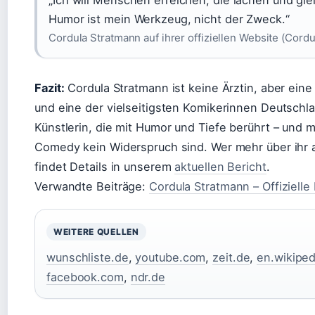
„Ich will Menschen erreichen, die lachen und gl
Humor ist mein Werkzeug, nicht der Zweck.“
Cordula Stratmann auf ihrer offiziellen Website (Cord
Fazit:
Cordula Stratmann ist keine Ärztin, aber ei
und eine der vielseitigsten Komikerinnen Deutschlan
Künstlerin, die mit Humor und Tiefe berührt – und m
Comedy kein Widerspruch sind. Wer mehr über ihr 
findet Details in unserem
aktuellen Bericht
.
Verwandte Beiträge:
Cordula Stratmann – Offiziel
WEITERE QUELLEN
wunschliste.de
,
youtube.com
,
zeit.de
,
en.wikiped
facebook.com
,
ndr.de