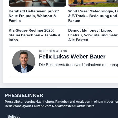
Bernhard Bettermann privat:
Wind Rose: Meteorologie, 
Neue Freundin, Wohnort &
& E-Truck – Bedeutung und
Familie
Fakten
Kfz-Steuer-Rechner 2025:
Dermot Mulroney: Lippe,
Steuer berechnen – Tabelle &
Ehefrau, Vorwürfe und mehr
Infos
Alle Fakten
UBER DEN AUTOR
Felix Lukas Weber Bauer
Die Berichterstattung wird fortlaufend mit trans
PRESSELINKER
Presselinker vereint Nachrichten, Ratgeber und Analysen in einem moderne
Redaktionslayout. Laufend vom Redaktionsteam aktualisiert.
Beliebt