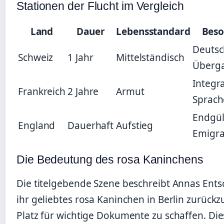
Stationen der Flucht im Vergleich
Land
Dauer
Lebensstandard
Beso
Deutsc
Schweiz
1 Jahr
Mittelständisch
Überg
Integr
Frankreich
2 Jahre
Armut
Sprach
Endgül
England
Dauerhaft
Aufstieg
Emigra
Die Bedeutung des rosa Kaninchens
Die titelgebende Szene beschreibt Annas Ents
ihr geliebtes rosa Kaninchen in Berlin zurück
Platz für wichtige Dokumente zu schaffen. Die