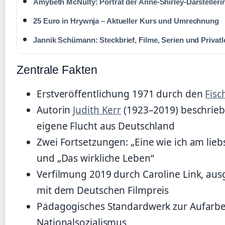
Amybeth McNulty: Porträt der Anne-Shirley-Darstelleri
25 Euro in Hrywnja – Aktueller Kurs und Umrechnung
Jannik Schümann: Steckbrief, Filme, Serien und Privat
Zentrale Fakten
Erstveröffentlichung 1971 durch den
Fisc
Autorin
Judith Kerr
(1923–2019) beschrieb
eigene Flucht aus Deutschland
Zwei Fortsetzungen: „Eine wie ich am lieb
und „Das wirkliche Leben“
Verfilmung 2019 durch Caroline Link, aus
mit dem Deutschen Filmpreis
Pädagogisches Standardwerk zur Aufarbe
Nationalsozialismus