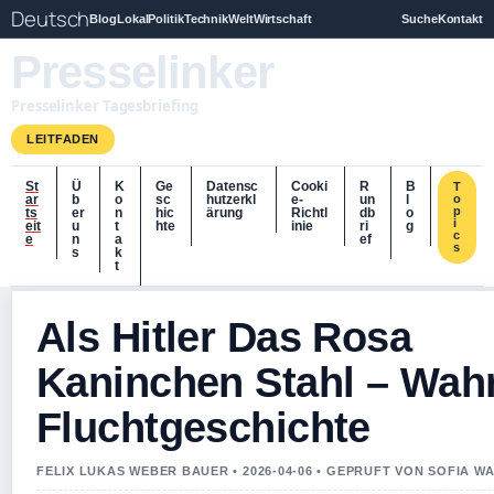
Deutsch
Blog
Lokal
Politik
Technik
Welt
Wirtschaft
Suche
Kontakt
Presselinker
Presselinker Tagesbriefing
LEITFADEN
St
Ü
K
Ge
Datensc
Cooki
R
B
T
ar
b
o
sc
hutzerkl
e-
un
l
o
p
ts
er
n
hic
ärung
Richtl
db
o
i
eit
u
t
hte
inie
ri
g
c
e
n
a
ef
s
s
k
t
Als Hitler Das Rosa
Kaninchen Stahl – Wah
Fluchtgeschichte
FELIX LUKAS WEBER BAUER • 2026-04-06 • GEPRUFT VON SOFIA W