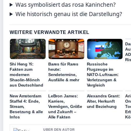
Was symbolisiert das rosa Kaninchen?
Wie historisch genau ist die Darstellung?
WEITERE VERWANDTE ARTIKEL
Da
Au
AD
Ri
Shi Heng Yi:
Bares für Rares
Russische
Fakten zum
heute:
Flugzeuge im
modernen
Sendetermine,
NATO-Luftraum:
Shaolin-Mönch
Ausfälle & mehr
Verletzungen &
aus Deutschland
Vergleich
New Amsterdam
LeBron James:
Alexandra Grant:
Ar
Staffel 4: Ende,
Karriere,
Alter, Herkunft
On
Stream,
Vermögen, Größe
und Beziehung
To
Besetzung & alle
und Zukunft –
Er
Infos
Alle Fakten
Kö
UBER DEN AUTOR