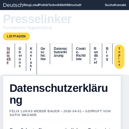
Deutsch
Blog
Lokal
Politik
Technik
Welt
Wirtschaft
Suche
Kontakt
Presselinker
Presselinker Tagesbriefing
LEITFADEN
St
Ü
K
Ge
Datensc
Cooki
R
B
T
ar
b
o
sc
hutzerkl
e-
un
l
o
p
ts
er
n
hic
ärung
Richtl
db
o
i
eit
u
t
hte
inie
ri
g
c
e
n
a
ef
s
s
k
t
Datenschutzerkläru
ng
FELIX LUKAS WEBER BAUER • 2026-04-01 • GEPRUFT VON
SOFIA WAGNER