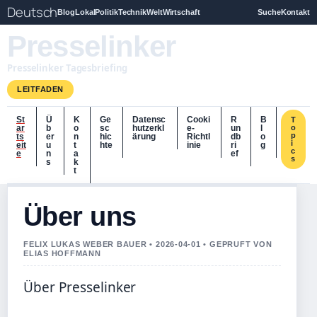
Deutsch
Blog
Lokal
Politik
Technik
Welt
Wirtschaft
Suche
Kontakt
Presselinker
Presselinker Tagesbriefing
LEITFADEN
St
Ü
K
Ge
Datensc
Cooki
R
B
T
ar
b
o
sc
hutzerkl
e-
un
l
o
p
ts
er
n
hic
ärung
Richtl
db
o
i
eit
u
t
hte
inie
ri
g
c
e
n
a
ef
s
s
k
t
Über uns
FELIX LUKAS WEBER BAUER • 2026-04-01 • GEPRUFT VON
ELIAS HOFFMANN
Über Presselinker