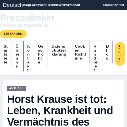
Deutsch
Blog
Lokal
Politik
Technik
Welt
Wirtschaft
Suche
Kontakt
Presselinker
Presselinker Tagesbriefing
LEITFADEN
St
Ü
K
Ge
Datens
Cook
R
B
T
h
ar
b
o
sc
chutzer
ie-
u
l
e
ts
er
n
hic
klärung
Richtl
n
o
m
ei
u
t
ht
inie
d
g
e
te
n
a
e
br
n
s
k
ie
t
f
AKTUELL
Horst Krause ist tot:
Leben, Krankheit und
Vermächtnis des