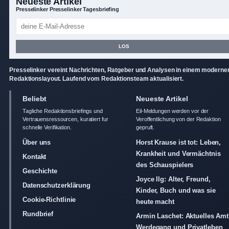
Neueste Artikel
Presselinker Presselinker Tagesbriefing
LOS
Presselinker vereint Nachrichten, Ratgeber und Analysen in einem moderne
Redaktionslayout. Laufend vom Redaktionsteam aktualisiert.
Beliebt
Neueste Artikel
Tagliche Redaktionsbriefings und
Eil-Meldungen werden vor der
Vertrauensressourcen, kuratiert fur
Veroffentlichung von der Redaktion
schnelle Verifikation.
gepruft.
Über uns
Horst Krause ist tot: Leben,
Krankheit und Vermächtnis
Kontakt
des Schauspielers
Geschichte
Joyce Ilg: Alter, Freund,
Datenschutzerklärung
Kinder, Buch und was sie
Cookie-Richtlinie
heute macht
Rundbrief
Armin Laschet: Aktuelles Amt
Werdegang und Privatleben