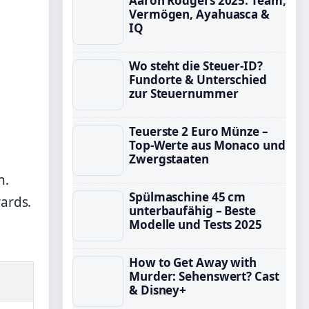
Aaron Rodgers 2025: Team,
Vermögen, Ayahuasca &
IQ
Wo steht die Steuer-ID?
Fundorte & Unterschied
zur Steuernummer
Teuerste 2 Euro Münze –
Top-Werte aus Monaco und
Zwergstaaten
n.
Spülmaschine 45 cm
wards.
unterbaufähig – Beste
Modelle und Tests 2025
How to Get Away with
Murder: Sehenswert? Cast
& Disney+