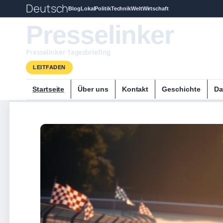
Deutsch
Blog
Lokal
Politik
Technik
Welt
Wirtschaft
Presselinker
Presselinker Tagesbriefing
LEITFADEN
Startseite
Über uns
Kontakt
Geschichte
Da