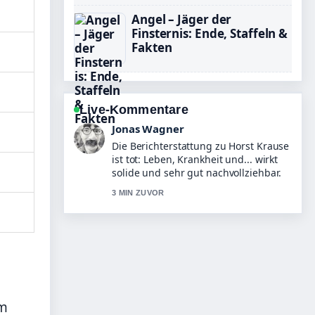
Angel – Jäger der
Finsternis: Ende, Staffeln &
Fakten
Live-Kommentare
Lena Schmidt
Gute Verifikationsarbeit zu Joyce Ilg:
Alter, Freund, Kinder, Buch und....
Mehr Medien sollten so schreiben.
5 MIN ZUVOR
em