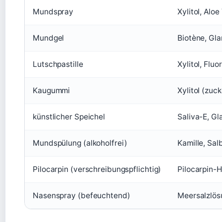
Mundspray
Xylitol, Alo
Mundgel
Biotène, Gl
Lutschpastille
Xylitol, Fluo
Kaugummi
Xylitol (zuck
künstlicher Speichel
Saliva-E, G
Mundspülung (alkoholfrei)
Kamille, Salb
Pilocarpin (verschreibungspflichtig)
Pilocarpin-
Nasenspray (befeuchtend)
Meersalzlös