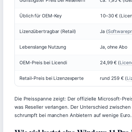
Günstigster Preis bei Resellern
ca. 1,95 € (Id
Üblich für OEM-Key
10–30 € (Lice
Lizenzübertragbar (Retail)
Ja (
Softwarepr
Lebenslange Nutzung
Ja, ohne Abo
OEM-Preis bei Licendi
24,99 € (
Licen
Retail-Preis bei Lizenzexperte
rund 259 € (
Li
Die Preisspanne zeigt: Der offizielle Microsoft-Prei
was Reseller verlangen. Der Unterschied zwischen
schrumpft bei manchen Anbietern auf wenige Euro.