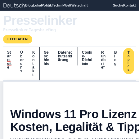
Deutsch
Blog
Lokal
Politik
Technik
Welt
Wirtschaft
Suche
Kontakt
Presselinker
Presselinker Tagesbriefing
LEITFADEN
St
Ü
K
Ge
Datensc
Cooki
R
B
T
ar
b
o
sc
hutzerkl
e-
un
l
o
p
ts
er
n
hic
ärung
Richtl
db
o
i
eit
u
t
hte
inie
ri
g
c
e
n
a
ef
s
s
k
t
Windows 11 Pro Lizenz
Kosten, Legalität & Tip