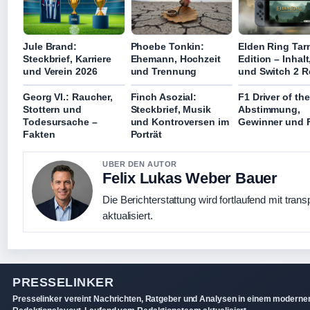
Jule Brand:
Phoebe Tonkin:
Elden Ring Tar
Steckbrief, Karriere
Ehemann, Hochzeit
Edition – Inhalt
und Verein 2026
und Trennung
und Switch 2 R
Georg VI.: Raucher,
Finch Asozial:
F1 Driver of th
Stottern und
Steckbrief, Musik
Abstimmung,
Todesursache –
und Kontroversen im
Gewinner und 
Fakten
Porträt
UBER DEN AUTOR
Felix Lukas Weber Bauer
Die Berichterstattung wird fortlaufend mit tran
aktualisiert.
PRESSELINKER
Presselinker vereint Nachrichten, Ratgeber und Analysen in einem moderne