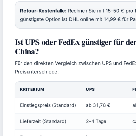
Retour-Kostenfalle:
Rechnen Sie mit 15–50 € pro 
günstigste Option ist DHL online mit 14,99 € für Pa
Ist UPS oder FedEx günstiger für d
China?
Für den direkten Vergleich zwischen UPS und FedEx
Preisunterschiede.
KRITERIUM
UPS
F
Einstiegspreis (Standard)
ab 31,78 €
a
Lieferzeit (Standard)
2–4 Tage
c