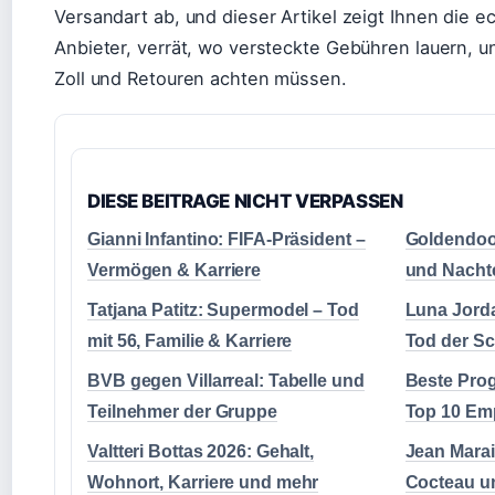
Versandart ab, und dieser Artikel zeigt Ihnen die e
Anbieter, verrät, wo versteckte Gebühren lauern, un
Zoll und Retouren achten müssen.
DIESE BEITRAGE NICHT VERPASSEN
Gianni Infantino: FIFA-Präsident –
Goldendood
Vermögen & Karriere
und Nachte
Tatjana Patitz: Supermodel – Tod
Luna Jorda
mit 56, Familie & Karriere
Tod der Sc
BVB gegen Villarreal: Tabelle und
Beste Pro
Teilnehmer der Gruppe
Top 10 Em
Valtteri Bottas 2026: Gehalt,
Jean Marai
Wohnort, Karriere und mehr
Cocteau u