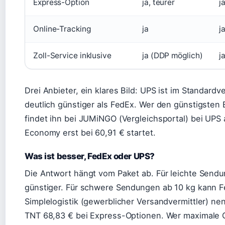
Express-Option
ja, teurer
j
Online-Tracking
ja
j
Zoll-Service inklusive
ja (DDP möglich)
j
Drei Anbieter, ein klares Bild: UPS ist im Standardv
deutlich günstiger als FedEx. Wer den günstigsten 
findet ihn bei JUMiNGO (Vergleichsportal) bei UPS
Economy erst bei 60,91 € startet.
Was ist besser, FedEx oder UPS?
Die Antwort hängt vom Paket ab. Für leichte Sendu
günstiger. Für schwere Sendungen ab 10 kg kann F
Simplelogistik (gewerblicher Versandvermittler) ne
TNT 68,83 € bei Express-Optionen. Wer maximale G