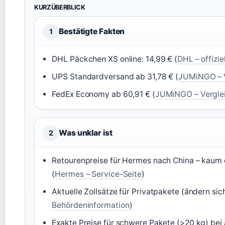
KURZÜBERBLICK
Bestätigte Fakten
1
DHL Päckchen XS online: 14,99 € (
DHL – offizie
UPS Standardversand ab 31,78 € (
JUMiNGO – V
FedEx Economy ab 60,91 € (
JUMiNGO – Verglei
Was unklar ist
2
Retourenpreise für Hermes nach China – kaum ö
(
Hermes – Service-Seite
)
Aktuelle Zollsätze für Privatpakete (ändern sich
Behördeninformation
)
Exakte Preise für schwere Pakete (>20 kg) bei a