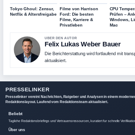
Tokyo Ghoul: Zensur,
Filme von Harrison
CPU Temper
Netflix & Altersfreigabe
Ford: Die besten
Prüfen – Anl
Filme, Karriere &
Windows, L
Privatleben
Mac
UBER DEN AUTOR
Felix Lukas Weber Bauer
Die Berichterstattung wird fortlaufend mit tran
aktualisiert.
PRESSELINKER
Presselinker vereint Nachrichten, Ratgeber und Analysen in einem moderne
Redaktionslayout. Laufend vom Redaktionsteam aktualisiert.
Beliebt
Tagliche Redaktionsbriefings und Vertrauensressourcen, kuratiert fur schnelle Verifikatio
Über uns