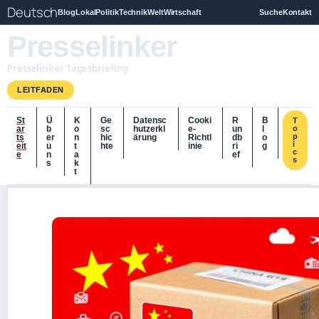
Deutsch
Blog
Lokal
Politik
Technik
Welt
Wirtschaft
Suche
Kontakt
Presselinker
Presselinker Tagesbriefing
LEITFADEN
St
Ü
K
Ge
Datensc
Cooki
R
B
T
ar
b
o
sc
hutzerkl
e-
un
l
o
p
ts
er
n
hic
ärung
Richtl
db
o
i
eit
u
t
hte
inie
ri
g
c
e
n
a
ef
s
s
k
t