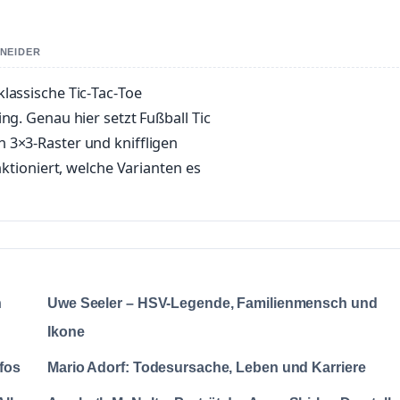
HNEIDER
lassische Tic‑Tac‑Toe
ng. Genau hier setzt Fußball Tic
 3×3‑Raster und kniffligen
nktioniert, welche Varianten es
n
Uwe Seeler – HSV-Legende, Familienmensch und
Ikone
nfos
Mario Adorf: Todesursache, Leben und Karriere