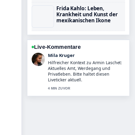
Frida Kahlo: Leben,
Krankheit und Kunst der
mexikanischen Ikone
Live-Kommentare
Jonas Wagner
Die Berichterstattung zu Horst Krause
ist tot: Leben, Krankheit und... wirkt
solide und sehr gut nachvollziehbar.
6 MIN ZUVOR