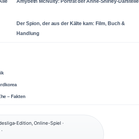
Alle
Amybeth McNulty: Porträt der Anne-Shirley-Darstelle
Der Spion, der aus der Kälte kam: Film, Buch &
Handlung
ik
ordkorea
Ehe – Fakten
esliga-Edition, Online-Spiel ·
 ·