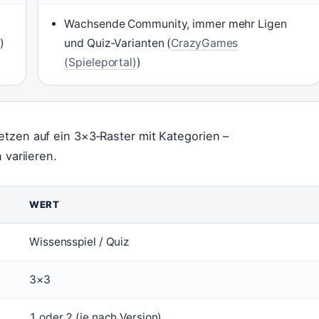
Wachsende Community, immer mehr Ligen
)
)
und Quiz-Varianten (
CrazyGames
(Spieleportal)
)
etzen auf ein 3×3‑Raster mit Kategorien –
 variieren.
WERT
Wissensspiel / Quiz
3×3
1 oder 2 (je nach Version)