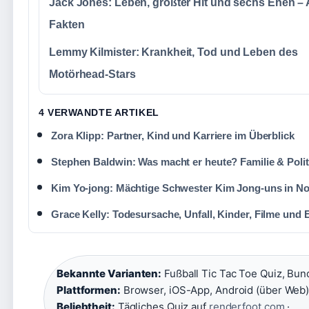
Jack Jones: Leben, größter Hit und sechs Ehen – 
Fakten
Lemmy Kilmister: Krankheit, Tod und Leben des
Motörhead-Stars
4 VERWANDTE ARTIKEL
Zora Klipp: Partner, Kind und Karriere im Überblick
Stephen Baldwin: Was macht er heute? Familie & Polit
Kim Yo-jong: Mächtige Schwester Kim Jong-uns in N
Grace Kelly: Todesursache, Unfall, Kinder, Filme und 
Bekannte Varianten:
Fußball Tic Tac Toe Quiz, Bund
Plattformen:
Browser, iOS-App, Android (über Web)
Beliebtheit:
Tägliches Quiz auf
renderfoot.com
·