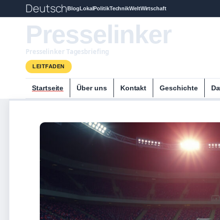
Deutsch
Blog
Lokal
Politik
Technik
Welt
Wirtschaft
Presselinker
Presselinker Tagesbriefing
LEITFADEN
Startseite
Über uns
Kontakt
Geschichte
Da