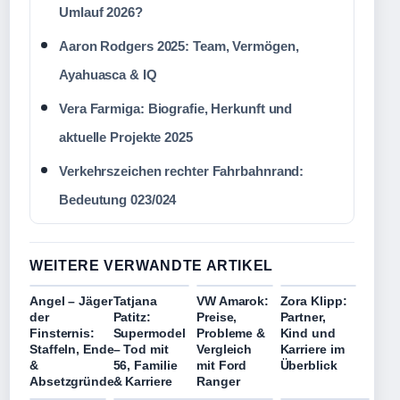
Umlauf 2026?
Aaron Rodgers 2025: Team, Vermögen,
Ayahuasca & IQ
Vera Farmiga: Biografie, Herkunft und
aktuelle Projekte 2025
Verkehrszeichen rechter Fahrbahnrand:
Bedeutung 023/024
WEITERE VERWANDTE ARTIKEL
Angel – Jäger
Tatjana
VW Amarok:
Zora Klipp:
der
Patitz:
Preise,
Partner,
Finsternis:
Supermodel
Probleme &
Kind und
Staffeln, Ende
– Tod mit
Vergleich
Karriere im
&
56, Familie
mit Ford
Überblick
Absetzgründe
& Karriere
Ranger