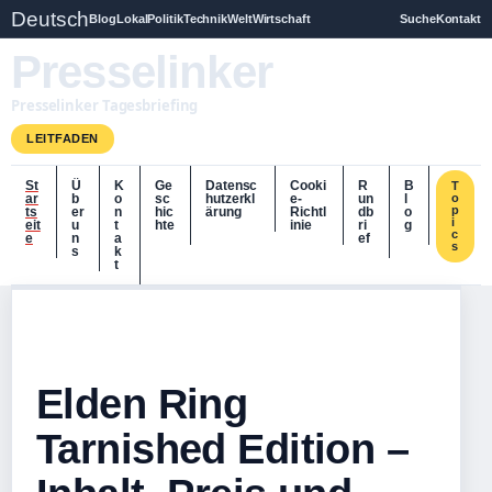
Deutsch
Blog
Lokal
Politik
Technik
Welt
Wirtschaft
Suche
Kontakt
Presselinker
Presselinker Tagesbriefing
LEITFADEN
St
Ü
K
Ge
Datensc
Cooki
R
B
T
ar
b
o
sc
hutzerkl
e-
un
l
o
p
ts
er
n
hic
ärung
Richtl
db
o
i
eit
u
t
hte
inie
ri
g
c
e
n
a
ef
s
s
k
t
Elden Ring
Tarnished Edition –