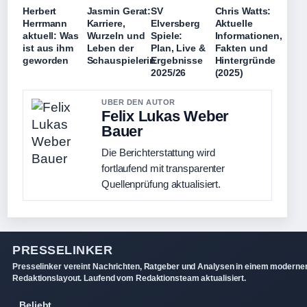
Herbert
Jasmin Gerat:
SV
Chris Watts:
Herrmann
Karriere,
Elversberg
Aktuelle
aktuell: Was
Wurzeln und
Spiele:
Informationen,
ist aus ihm
Leben der
Plan, Live &
Fakten und
geworden
Schauspielerin
Ergebnisse
Hintergründe
2025/26
(2025)
UBER DEN AUTOR
Felix Lukas Weber
Bauer
Die Berichterstattung wird
fortlaufend mit transparenter
Quellenprüfung aktualisiert.
PRESSELINKER
Presselinker vereint Nachrichten, Ratgeber und Analysen in einem moderne
Redaktionslayout. Laufend vom Redaktionsteam aktualisiert.
Beliebt