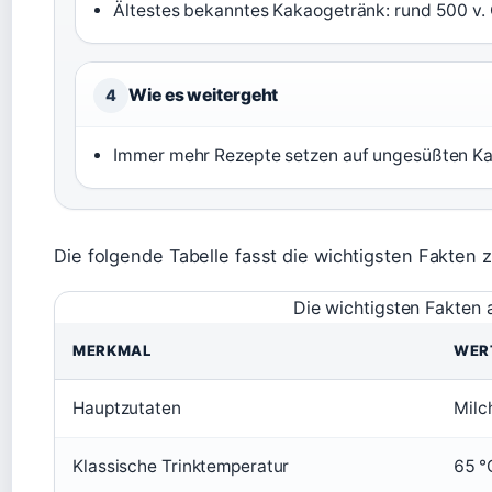
Ältestes bekanntes Kakaogetränk: rund 500 v. 
Wie es weitergeht
4
Immer mehr Rezepte setzen auf ungesüßten Kak
Die folgende Tabelle fasst die wichtigsten Fakten
Die wichtigsten Fakten a
MERKMAL
WER
Hauptzutaten
Milc
Klassische Trinktemperatur
65 °