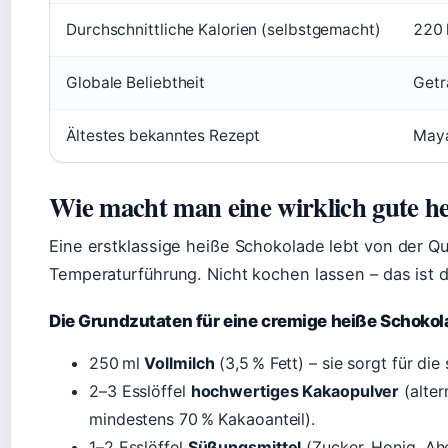
Durchschnittliche Kalorien (selbstgemacht)
220 
Globale Beliebtheit
Getr
Ältestes bekanntes Rezept
Maya-
Wie macht man eine wirklich gute h
Eine erstklassige heiße Schokolade lebt von der Qua
Temperaturführung. Nicht kochen lassen – das ist de
Die Grundzutaten für eine cremige heiße Schoko
250 ml
Vollmilch
(3,5 % Fett) – sie sorgt für die
2–3 Esslöffel
hochwertiges Kakaopulver
(alter
mindestens 70 % Kakaoanteil).
1–2 Esslöffel
Süßungsmittel
(Zucker, Honig, Aho