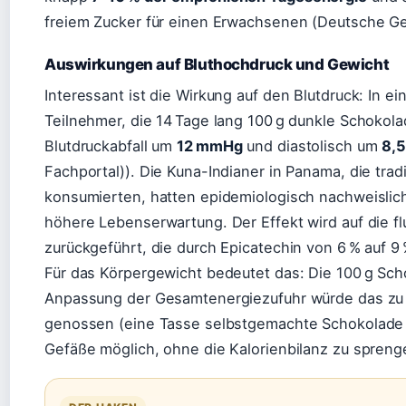
freiem Zucker für einen Erwachsenen (Deutsche Ges
Auswirkungen auf Bluthochdruck und Gewicht
Interessant ist die Wirkung auf den Blutdruck: In e
Teilnehmer, die 14 Tage lang 100 g dunkle Schokola
Blutdruckabfall um
12 mmHg
und diastolisch um
8,
Fachportal)). Die Kuna-Indianer in Panama, die tra
konsumierten, hatten epidemiologisch nachweislich
höhere Lebenserwartung. Der Effekt wird auf die fl
zurückgeführt, die durch Epicatechin von 6 % auf 9 
Für das Körpergewicht bedeutet das: Die 100 g Sch
Anpassung der Gesamtenergiezufuhr würde das zu
genossen (eine Tasse selbstgemachte Schokolade pr
Gefäße möglich, ohne die Kalorienbilanz zu spreng