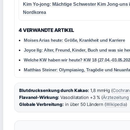
Kim Yo-jong: Mächtige Schwester Kim Jong-uns 
Nordkorea
4 VERWANDTE ARTIKEL
Moises Arias heute: Größe, Krankheit und Karriere
Joyce Ilg: Alter, Freund, Kinder, Buch und was sie h
Welche KW haben wir heute? KW 18 (27.04.-03.05.202
Matthias Steiner: Olympiasieg, Tragödie und Neuanf
Blutdrucksenkung durch Kakao:
1,8 mmHg (
Cochrane
Flavanol-Wirkung:
Vasodilatation +3 % (
Ärztezeitung
Globale Verbreitung:
in über 50 Ländern (
Wikipedia
)