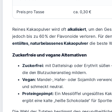
Preis pro Tasse
ca. 0,30 €
Reines Kakaopulver wird oft
alkalisiert
, um den Ges
jedoch bis zu 60 % der Flavonoide verloren. Für de
entöltes, naturbelassenes Kakaopulver
die beste W
Zuckerfreie und vegane Alternativen
Zuckerfrei:
mit Dattelsirup oder Erythrit süßen –
die den Blutzuckeranstieg mildern.
Vegan:
Mandel-, Hafer- oder Sojamilch verwen
und schmeckt neutral.
Proteingepimpt:
Ein Messlöffel ungesüßtes Kak
ergibt eine kalte „heiße Schokolade“ für Sportler
Die Wahl der Zutaten bestimmt den gesundheitlich