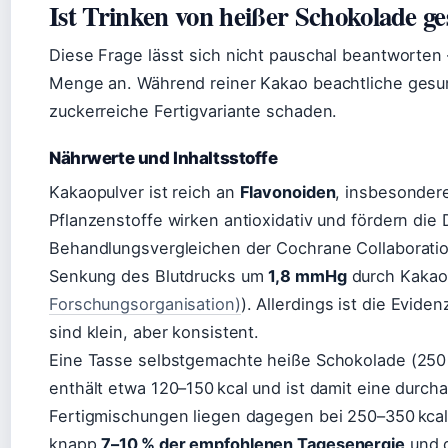
Ist Trinken von heißer Schokolade g
Diese Frage lässt sich nicht pauschal beantworten
Menge an. Während reiner Kakao beachtliche gesund
zuckerreiche Fertigvariante schaden.
Nährwerte und Inhaltsstoffe
Kakaopulver ist reich an
Flavonoiden
, insbesonder
Pflanzenstoffe wirken antioxidativ und fördern di
Behandlungsvergleichen der Cochrane Collaboration 
Senkung des Blutdrucks um
1,8 mmHg
durch Kakao
Forschungsorganisation)
). Allerdings ist die Evide
sind klein, aber konsistent.
Eine Tasse selbstgemachte heiße Schokolade (250 m
enthält etwa 120–150 kcal und ist damit eine durch
Fertigmischungen liegen dagegen bei 250–350 kcal
knapp
7–10 % der empfohlenen Tagesenergie
und 