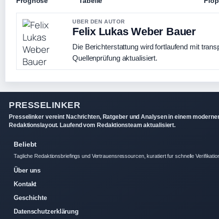
Prognose
Tabelle
Flop
UBER DEN AUTOR
Felix Lukas Weber Bauer
Die Berichterstattung wird fortlaufend mit trans
Quellenprüfung aktualisiert.
PRESSELINKER
Presselinker vereint Nachrichten, Ratgeber und Analysen in einem moderne
Redaktionslayout. Laufend vom Redaktionsteam aktualisiert.
Beliebt
Tagliche Redaktionsbriefings und Vertrauensressourcen, kuratiert fur schnelle Verifikatio
Über uns
Kontakt
Geschichte
Datenschutzerklärung