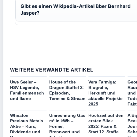
Gibt es einen Wikipedia-Artikel über Bernhard
Jasper?
WEITERE VERWANDTE ARTIKEL
Uwe Seeler –
House of the
Vera Farmiga:
Geor
HSV-Legende,
Dragon Staffel 2:
Biografie,
Rauc
Familienmensch
Episoden,
Herkunft und
und
und Ikone
Termine & Stream
aktuelle Projekte
Tode
2025
Fakt
Wheaton
Umrechnung Gas
Hochzeit auf den
A Bi
Precious Metals
m³ in kWh –
ersten Blick
Beau
Aktie – Kurs,
Formel,
2025: Paare &
Jour
Dividende und
Brennwert und
Start 12. Staffel
Sehe