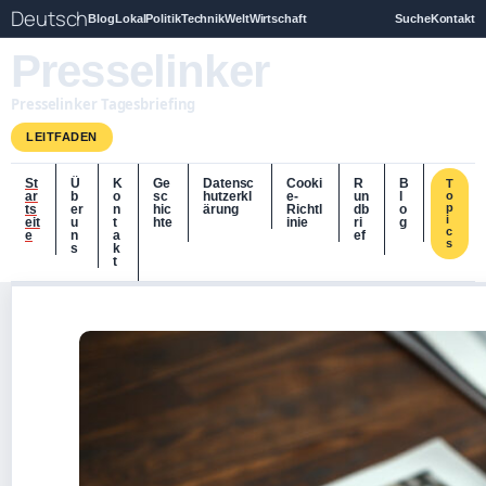
Deutsch
Blog
Lokal
Politik
Technik
Welt
Wirtschaft
Suche
Kontakt
Presselinker
Presselinker Tagesbriefing
LEITFADEN
St
Ü
K
Ge
Datensc
Cooki
R
B
T
ar
b
o
sc
hutzerkl
e-
un
l
o
p
ts
er
n
hic
ärung
Richtl
db
o
i
eit
u
t
hte
inie
ri
g
c
e
n
a
ef
s
s
k
t