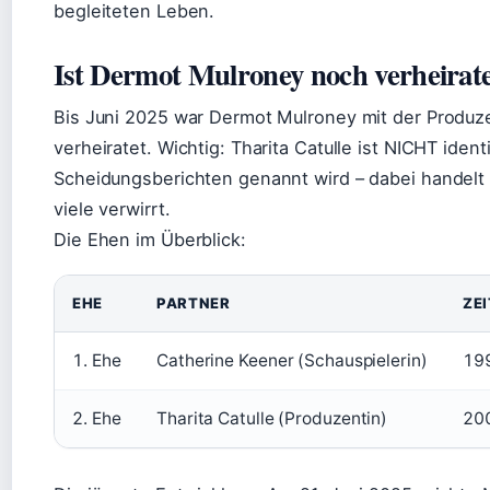
begleiteten Leben.
Ist Dermot Mulroney noch verheirat
Bis Juni 2025 war Dermot Mulroney mit der Produze
verheiratet. Wichtig: Tharita Catulle ist NICHT ident
Scheidungsberichten genannt wird – dabei handelt 
viele verwirrt.
Die Ehen im Überblick:
EHE
PARTNER
ZE
1. Ehe
Catherine Keener (Schauspielerin)
199
2. Ehe
Tharita Catulle (Produzentin)
20