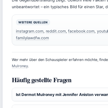
Die Gegenüberstellung zeigt: Obwohl viele Fakten b
unbeantwortet – ein typisches Bild für einen Star, 
WEITERE QUELLEN
instagram.com
,
reddit.com
,
facebook.com
,
youtu
familylawdfw.com
Wer mehr über den Schauspieler erfahren möchte, finde
Mulroney
.
Häufig gestellte Fragen
Ist Dermot Mulroney mit Jennifer Aniston verwa