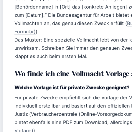
[Behördenname] in [Ort] das [konkrete Anliegen] zu 
zum [Datum].“ Die Bundesagentur für Arbeit bietet 
Vollmachten an, das genau diesen Zweck erfüllt (
B
Formular)
).
Das Muster: Eine spezielle Vollmacht lebt von der 
unwirksam. Schreiben Sie immer den genauen Zwec
klappt es auch beim ersten Mal.
Wo finde ich eine Vollmacht Vorlag
Welche Vorlage ist für private Zwecke geeignet?
Für private Zwecke empfiehlt sich die Vorlage der V
individuell erstellbar und basiert auf den offiziel
Justiz (Verbraucherzentrale (Online-Vorsorgedokume
bietet ebenfalls eine PDF zum Download, allerding
Vorlage)
).