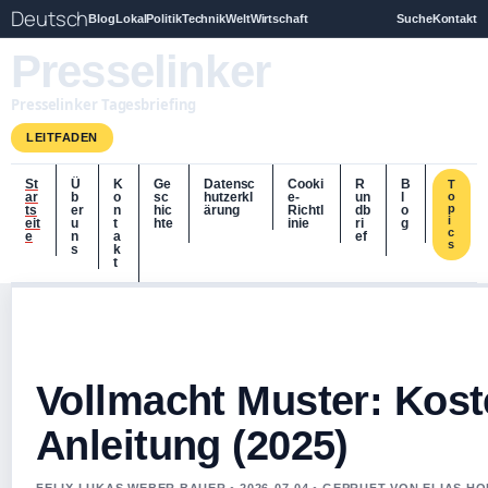
Deutsch
Blog
Lokal
Politik
Technik
Welt
Wirtschaft
Suche
Kontakt
Presselinker
Presselinker Tagesbriefing
LEITFADEN
St
Ü
K
Ge
Datensc
Cooki
R
B
T
ar
b
o
sc
hutzerkl
e-
un
l
o
p
ts
er
n
hic
ärung
Richtl
db
o
i
eit
u
t
hte
inie
ri
g
c
e
n
a
ef
s
s
k
t
Vollmacht Muster: Kost
Anleitung (2025)