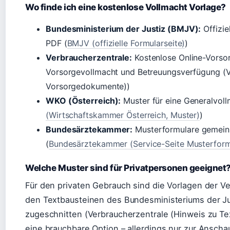
Wo finde ich eine kostenlose Vollmacht Vorlage?
Bundesministerium der Justiz (BMJV):
Offizie
PDF (
BMJV (offizielle Formularseite)
)
Verbraucherzentrale:
Kostenlose Online-Vorso
Vorsorgevollmacht und Betreuungsverfügung (Ve
Vorsorgedokumente))
WKO (Österreich):
Muster für eine Generalvoll
(Wirtschaftskammer Österreich, Muster)
)
Bundesärztekammer:
Musterformulare gemein
(
Bundesärztekammer (Service-Seite Musterform
Welche Muster sind für Privatpersonen geeignet
Für den privaten Gebrauch sind die Vorlagen der Ve
den Textbausteinen des Bundesministeriums der Jus
zugeschnitten (Verbraucherzentrale (Hinweis zu Text
eine brauchbare Option – allerdings nur zur Anscha