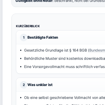
Gültigkeit ohne Notar:
beschränkt, nicht bei Grundst
KURZÜBERBLICK
Bestätigte Fakten
1
Gesetzliche Grundlage ist § 164 BGB (
Bundesmi
Behördliche Muster sind kostenlos downloadba
Eine Vorsorgevollmacht muss schriftlich verfass
Was unklar ist
2
Ob eine selbst geschriebene Vollmacht von alle