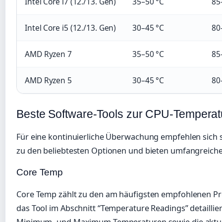
Intel Core i7 (12./13. Gen)
35–50 °C
85
Intel Core i5 (12./13. Gen)
30–45 °C
80
AMD Ryzen 7
35–50 °C
85
AMD Ryzen 5
30–45 °C
80
Beste Software-Tools zur CPU-Tempera
Für eine kontinuierliche Überwachung empfehlen sich 
zu den beliebtesten Optionen und bieten umfangreich
Core Temp
Core Temp zählt zu den am häufigsten empfohlenen Pr
das Tool im Abschnitt “Temperature Readings” detaillie