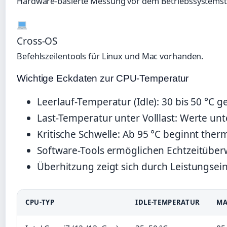
Hardware-basierte Messung vor dem Betriebssystemst
Cross-OS
Befehlszeilentools für Linux und Mac vorhanden.
Wichtige Eckdaten zur CPU-Temperatur
Leerlauf-Temperatur (Idle): 30 bis 50 °C g
Last-Temperatur unter Volllast: Werte unt
Kritische Schwelle: Ab 95 °C beginnt ther
Software-Tools ermöglichen Echtzeitübe
Überhitzung zeigt sich durch Leistungse
CPU-TYP
IDLE-TEMPERATUR
MA