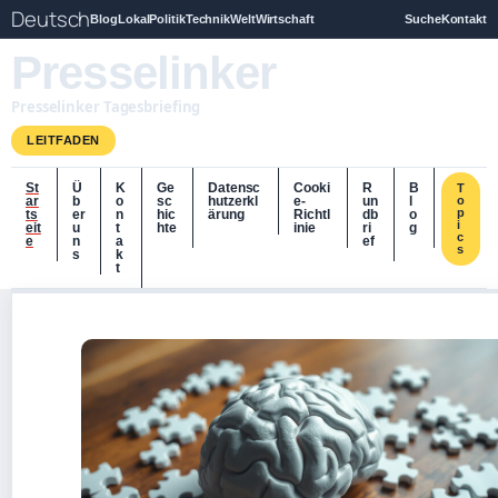
Deutsch
Blog
Lokal
Politik
Technik
Welt
Wirtschaft
Suche
Kontakt
Presselinker
Presselinker Tagesbriefing
LEITFADEN
St
Ü
K
Ge
Datensc
Cooki
R
B
T
ar
b
o
sc
hutzerkl
e-
un
l
o
p
ts
er
n
hic
ärung
Richtl
db
o
i
eit
u
t
hte
inie
ri
g
c
e
n
a
ef
s
s
k
t