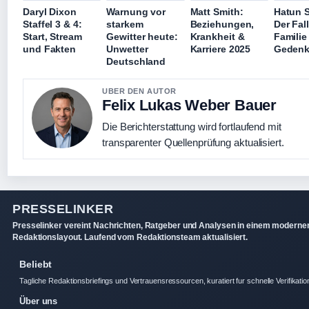
Daryl Dixon
Warnung vor
Matt Smith:
Hatun 
Staffel 3 & 4:
starkem
Beziehungen,
Der Fall
Start, Stream
Gewitter heute:
Krankheit &
Familie
und Fakten
Unwetter
Karriere 2025
Gedenk
Deutschland
UBER DEN AUTOR
Felix Lukas Weber Bauer
Die Berichterstattung wird fortlaufend mit
transparenter Quellenprüfung aktualisiert.
PRESSELINKER
Presselinker vereint Nachrichten, Ratgeber und Analysen in einem moderne
Redaktionslayout. Laufend vom Redaktionsteam aktualisiert.
Beliebt
Tagliche Redaktionsbriefings und Vertrauensressourcen, kuratiert fur schnelle Verifikatio
Über uns