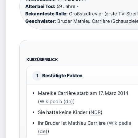
Alter bei Tod:
59 Jahre ·
Bekannteste Rolle:
Großstadtrevier (erste TV-Streife
Geschwister:
Bruder Mathieu Carrière (Schauspiele
KURZÜBERBLICK
Bestätigte Fakten
1
Mareike Carrière starb am 17. März 2014
(
Wikipedia (de)
)
Sie hatte keine Kinder (
NDR
)
Ihr Bruder ist Mathieu Carrière (
Wikipedia
(de)
)