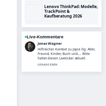
Lenovo ThinkPad: Modelle,
TrackPoint &
Kaufberatung 2026
Live-Kommentare
Lena Schmidt
Die Berichterstattung zu Armin
Laschet: Aktuelles Amt, Werdegang
und Privatleben wirkt solide und sehr
gut nachvollziehbar.
3 MIN ZUVOR