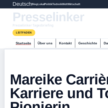
Deutsch
Blog
Lokal
Politik
Technik
Welt
Wirtschaft
Presselinker
Presselinker Tagesbriefing
LEITFADEN
Startseite
Über uns
Kontakt
Geschichte
Da
Mareike Carriè
Karriere und T
Pionierin