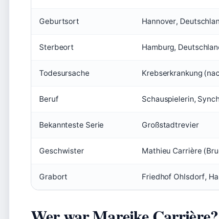
Geburtsort
Hannover, Deutschla
Sterbeort
Hamburg, Deutschlan
Todesursache
Krebserkrankung (nac
Beruf
Schauspielerin, Sync
Bekannteste Serie
Großstadtrevier
Geschwister
Mathieu Carrière (Bru
Grabort
Friedhof Ohlsdorf, H
Wer war Mareike Carrière?