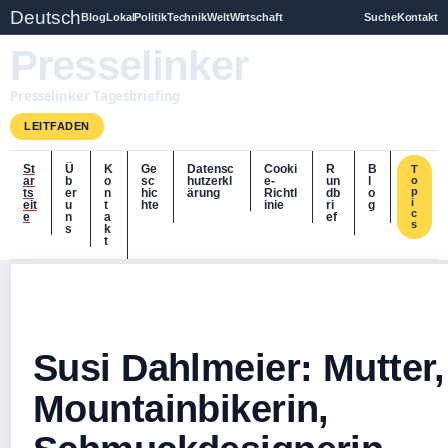
Deutsch
Blog
Lokal
Politik
Technik
Welt
Wirtschaft
Suche
Kontakt
Presselinker
Presselinker Tagesbriefing
LEITFADEN
St
Ü
K
Ge
Datensc
Cooki
R
B
T
ar
b
o
sc
hutzerkl
e-
un
l
o
p
ts
er
n
hic
ärung
Richtl
db
o
i
eit
u
t
hte
inie
ri
g
c
e
n
a
ef
s
s
k
t
Susi Dahlmeier: Mutter,
Mountainbikerin,