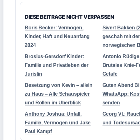
DIESE BEITRAGE NICHT VERPASSEN
Boris Becker: Vermögen,
Sivert Bakken (
Kinder, Haft und Neuanfang
geschah mit de
2024
norwegischen B
Brosius-Gersdorf Kinder:
Antonio Rüdiger
Familie und Privatleben der
Brutales Knie-F
Juristin
Getafe
Besetzung von Kevin – allein
Guten Abend Bil
zu Haus – Alle Schauspieler
WhatsApp: Kost
und Rollen im Überblick
senden
Anthony Joshua: Unfall,
Georg VI.: Rauch
Familie, Vermögen und Jake
und Todesursac
Paul Kampf