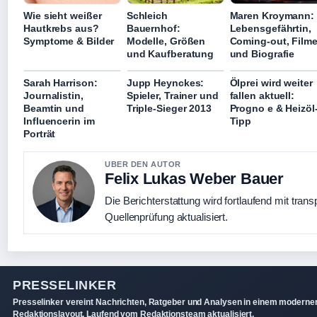
Wie sieht weißer
Schleich
Maren Kroymann:
Hautkrebs aus?
Bauernhof:
Lebensgefährtin,
Symptome & Bilder
Modelle, Größen
Coming-out, Film
und Kaufberatung
und Biografie
Sarah Harrison:
Jupp Heynckes:
Ölprei wird weiter
Journalistin,
Spieler, Trainer und
fallen aktuell:
Beamtin und
Triple-Sieger 2013
Progno e & Heizöl
Influencerin im
Tipp
Porträt
UBER DEN AUTOR
Felix Lukas Weber Bauer
Die Berichterstattung wird fortlaufend mit trans
Quellenprüfung aktualisiert.
PRESSELINKER
Presselinker vereint Nachrichten, Ratgeber und Analysen in einem moderne
Redaktionslayout. Laufend vom Redaktionsteam aktualisiert.