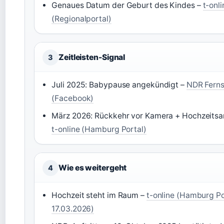
Genaues Datum der Geburt des Kindes –
t-onli
(Regionalportal)
Zeitleisten-Signal
3
Juli 2025: Babypause angekündigt –
NDR Fern
(Facebook)
März 2026: Rückkehr vor Kamera + Hochzeits
t-online (Hamburg Portal)
Wie es weitergeht
4
Hochzeit steht im Raum –
t-online (Hamburg Po
17.03.2026)