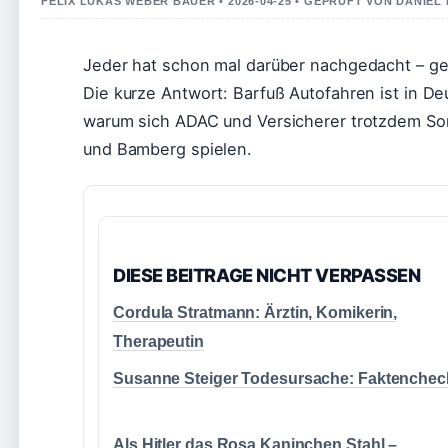
FELIX LUKAS WEBER BAUER • 2026-04-25 • GEPRUFT VON DANIEL
Jeder hat schon mal darüber nachgedacht – g
Die kurze Antwort: Barfuß Autofahren ist in De
warum sich ADAC und Versicherer trotzdem Sor
und Bamberg spielen.
DIESE BEITRAGE NICHT VERPASSEN
Cordula Stratmann: Ärztin, Komikerin,
Therapeutin
Susanne Steiger Todesursache: Faktenchec
Als Hitler das Rosa Kaninchen Stahl –