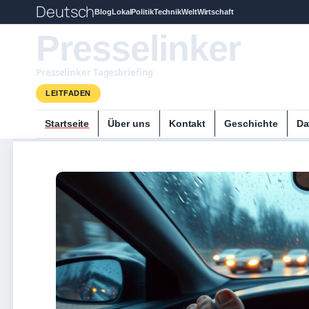
Deutsch
Blog
Lokal
Politik
Technik
Welt
Wirtschaft
Presselinker
Presselinker Tagesbriefing
LEITFADEN
Startseite
Über uns
Kontakt
Geschichte
Da