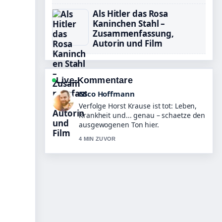
Als Hitler das Rosa
Kaninchen Stahl –
Zusammenfassung,
Autorin und Film
Live-Kommentare
Hannah Weber
Hilfreicher Kontext zu Joyce Ilg: Alter,
Freund, Kinder, Buch und.... Bitte
haltet diesen Liveticker aktuell.
6 MIN ZUVOR