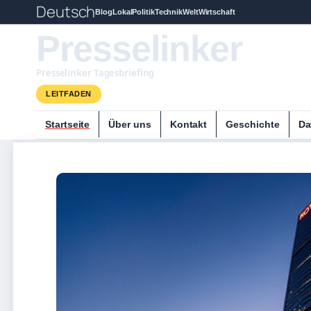
Deutsch
Blog
Lokal
Politik
Technik
Welt
Wirtschaft
Presselinker
Presselinker Tagesbriefing
LEITFADEN
Startseite
Über uns
Kontakt
Geschichte
Da