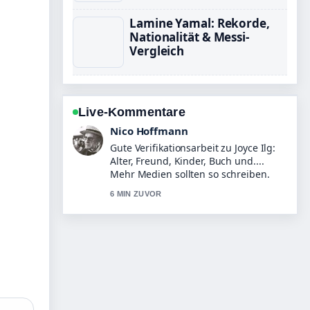
Lamine Yamal: Rekorde,
Nationalität & Messi-
Vergleich
Live-Kommentare
Hannah Weber
Starke Einordnung zu Armin Laschet:
Aktuelles Amt, Werdegang und
Privatleben. Das ist die klarste
Zusammenfassung, die ich heute
gesehen habe.
8 MIN ZUVOR