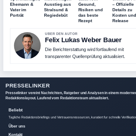
Ehemann &
Ausstieg aus
Gesund,
– Offizielle
Vater im
Stralsund &
Risiken und
Details zu
Porträt
Regiedebüt
das beste
Kosten un
Rezept
Release
UBER DEN AUTOR
Felix Lukas Weber Bauer
Die Berichterstattung wird fortlaufend mit
transparenter Quellenprüfung aktualisiert.
PRESSELINKER
Presselinker vereint Nachrichten, Ratgeber und Analysen in einem moderne
Redaktionslayout. Laufend vom Redaktionsteam aktualisiert.
Beliebt
Tagliche Redaktionsbriefings und Vertrauensressourcen, kuratiert fur schnelle Verifikatio
Über uns
Kontakt