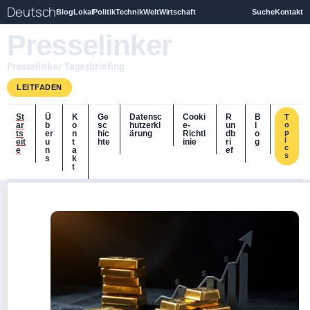
Deutsch
Blog
Lokal
Politik
Technik
Welt
Wirtschaft
Suche
Kontakt
Presselinker
Presselinker Tagesbriefing
LEITFADEN
St
Ü
K
Ge
Datensc
Cooki
R
B
T
ar
b
o
sc
hutzerkl
e-
un
l
o
p
ts
er
n
hic
ärung
Richtl
db
o
i
eit
u
t
hte
inie
ri
g
c
e
n
a
ef
s
s
k
t