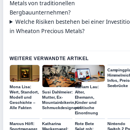
Metals von traditionellen
Bergbauunternehmen?
Welche Risiken bestehen bei einer Investiti
in Wheaton Precious Metals?
WEITERE VERWANDTE ARTIKEL
Campingpla
Himmelreic
Infos, Preis
Seebrücke
Mona Lisa:
Mariam Lau:
Wert, Standort,
Alter,
Susi Dahlmeier:
Modell und
Ehemann,
Mutter, Ex-
Geschichte –
Kinder und
Mountainbikerin,
Alle Fakten
politische
Schmuckdesignerin
Einordnung
Marcus Höfl:
Katharina
Rote Bete
Nintendo
Sportmanager,
Wackernagel:
Salat roh:
Switch 2 Pr