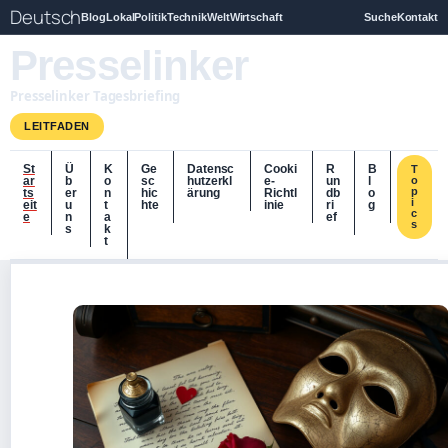
Deutsch
Blog
Lokal
Politik
Technik
Welt
Wirtschaft
Suche
Kontakt
Presselinker
Presselinker Tagesbriefing
LEITFADEN
St
Ü
K
Ge
Datensc
Cooki
R
B
T
ar
b
o
sc
hutzerkl
e-
un
l
o
p
ts
er
n
hic
ärung
Richtl
db
o
i
eit
u
t
hte
inie
ri
g
c
e
n
a
ef
s
s
k
t