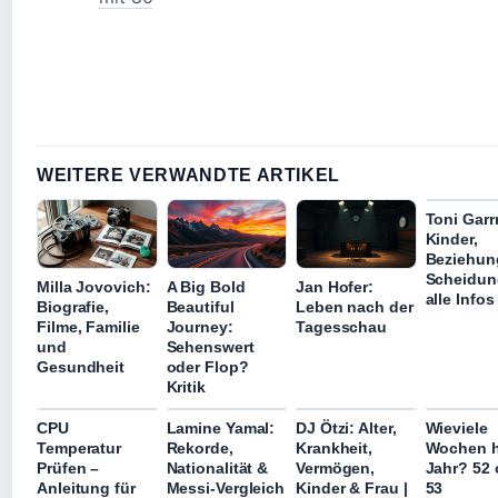
WEITERE VERWANDTE ARTIKEL
Toni Garr
Kinder,
Beziehun
Scheidun
Milla Jovovich:
A Big Bold
Jan Hofer:
alle Infos
Biografie,
Beautiful
Leben nach der
Filme, Familie
Journey:
Tagesschau
und
Sehenswert
Gesundheit
oder Flop?
Kritik
CPU
Lamine Yamal:
DJ Ötzi: Alter,
Wieviele
Temperatur
Rekorde,
Krankheit,
Wochen h
Prüfen –
Nationalität &
Vermögen,
Jahr? 52 
Anleitung für
Messi-Vergleich
Kinder & Frau |
53