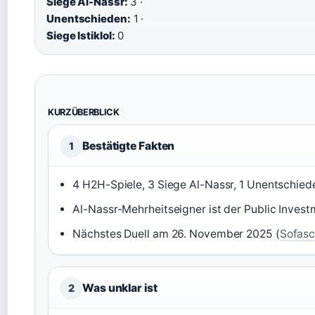
Siege Al-Nassr:
3 ·
Unentschieden:
1 ·
Siege Istiklol:
0
KURZÜBERBLICK
Bestätigte Fakten
1
4 H2H-Spiele, 3 Siege Al-Nassr, 1 Unentschied
Al-Nassr-Mehrheitseigner ist der Public Invest
Nächstes Duell am 26. November 2025 (
Sofasc
Was unklar ist
2