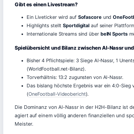
Gibt es einen Livestream?
Ein Liveticker wird auf
Sofascore
und
OneFootb
Highlights stellt
Sportdigital
auf seiner Plattform
Internationale Streams sind über
beIN Sports
mö
Spielübersicht und Bilanz zwischen Al-Nassr und 
Bisher 4 Pflichtspiele: 3 Siege Al-Nassr, 1 Unents
(WorldFootball.net-Bilanz).
Torverhältnis: 13:2 zugunsten von Al-Nassr.
Das bislang höchste Ergebnis war ein 4:0-Sieg
(
OneFootball-Videobericht
).
Die Dominanz von Al-Nassr in der H2H-Bilanz ist d
agiert auf einem völlig anderen finanziellen und sp
Meister.