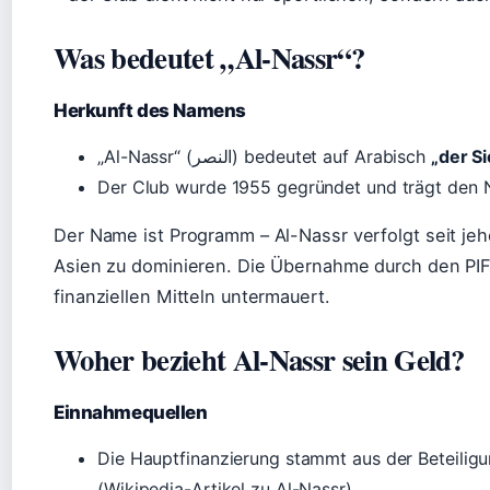
Was bedeutet „Al-Nassr“?
Herkunft des Namens
„Al-Nassr“ (النصر) bedeutet auf Arabisch
„der S
Der Club wurde 1955 gegründet und trägt den N
Der Name ist Programm – Al-Nassr verfolgt seit je
Asien zu dominieren. Die Übernahme durch den PIF
finanziellen Mitteln untermauert.
Woher bezieht Al-Nassr sein Geld?
Einnahmequellen
Die Hauptfinanzierung stammt aus der Beteilig
(Wikipedia-Artikel zu Al-Nassr).