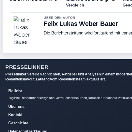
Vergleich
Gesc
UBER DEN AUTOR
Felix Lukas Weber Bauer
Die Berichterstattung wird fortlaufend mit trans
PRESSELINKER
Presselinker vereint Nachrichten, Ratgeber und Analysen in einem moderne
Redaktionslayout. Laufend vom Redaktionsteam aktualisiert.
Beliebt
Tagliche Redaktionsbriefings und Vertrauensressourcen, kuratiert fur schnelle Verifikatio
Über uns
Kontakt
Geschichte
Datenschutzerklärung