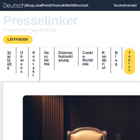
Deutsch
Blog
Lokal
Politik
Technik
Welt
Wirtschaft
Suche
Kontakt
Presselinker
Presselinker Tagesbriefing
LEITFADEN
St
Ü
K
Ge
Datensc
Cooki
R
B
T
ar
b
o
sc
hutzerkl
e-
un
l
o
p
ts
er
n
hic
ärung
Richtl
db
o
i
eit
u
t
hte
inie
ri
g
c
e
n
a
ef
s
s
k
t