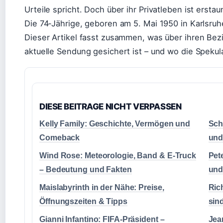
Urteile spricht. Doch über ihr Privatleben ist ersta
Die 74‑Jährige, geboren am 5. Mai 1950 in Karlsruhe
Dieser Artikel fasst zusammen, was über ihren Bezi
aktuelle Sendung gesichert ist – und wo die Speku
DIESE BEITRAGE NICHT VERPASSEN
Kelly Family: Geschichte, Vermögen und
Sch
Comeback
und
Wind Rose: Meteorologie, Band & E-Truck
Pete
– Bedeutung und Fakten
und
Maislabyrinth in der Nähe: Preise,
Ric
Öffnungszeiten & Tipps
sin
Gianni Infantino: FIFA-Präsident –
Jea