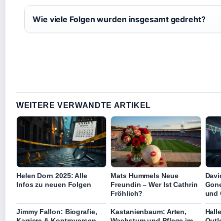
Wie viele Folgen wurden insgesamt gedreht?
WEITERE VERWANDTE ARTIKEL
Helen Dorn 2025: Alle
Mats Hummels Neue
Davi
Infos zu neuen Folgen
Freundin – Wer Ist Cathrin
Gone
Fröhlich?
und 
Jimmy Fallon: Biografie,
Kastanienbaum: Arten,
Hall
Karriere & Kontroversen
Wachstum und Pflege im
Outl